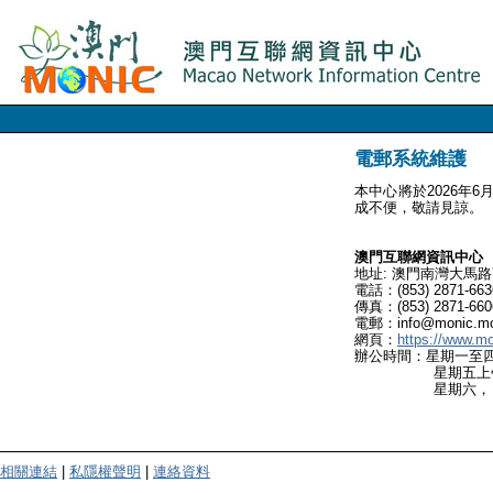
電郵系統維護
本中心將於2026年
成不便，敬請見諒。
澳門互聯網資訊中心
地址: 澳門南灣大馬路
電話：(853) 2871-663
傳真：(853) 2871-660
電郵：info@monic.m
網頁：
https://www.m
辦公時間：星期一至
星期五上午九時
星期六，日及
相關連結
|
私隱權聲明
|
連絡資料