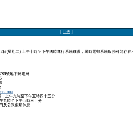
[
回去
]
6月2日(星期二) 上午十時至下午四時進行系統維護，屆時電郵系統服務可能存
789號地下郵電局
6
6
o
onic.mo/
四，上午九時至下午五時四十五分
至下午五時三十分
公眾假期休息